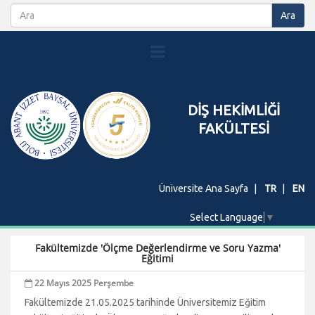
DİŞ HEKİMLİĞİ
FAKÜLTESİ
Üniversite Ana Sayfa
TR
EN
Select Language
▼
Fakültemizde 'Ölçme Değerlendirme ve Soru Yazma'
Eğitimi
22 Mayıs 2025 Perşembe
Fakültemizde 21.05.2025 tarihinde Üniversitemiz Eğitim