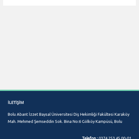
İLETIŞIM
Bolu Abant İzzet Baysal Üniversitesi Diş Hekimliği Fakültesi Karaköy
Mah. Mehmed Şemseddin Sok. Bina No:6 Gölköy Kampüsü, Bolu
Telefon :
0374 253 45 00-01