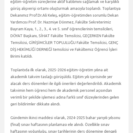
eğitim-öğretim süreçlerine aktif katılımını sağlamak ve karşılıklı
görüş alışverişi ortamı oluşturmak amacıyla toplandı. Toplantıya
Dekanımız Prof.Dr.Ali Keleş, eğitim-öğretimden sorumlu Dekan
Yardımcısı Prof. Dr. Nazmiye Dönmez, Fakülte Sekreterimiz
Bayram Kaya, 1., 2., 3., 4. ve 5. sınıf öğrencilerinin temsilcileri,
DÖYAT Başkanı, SİHAT Fakülte Temsilcisi, GEÇERKEN Fakülte
Temsilcisi, GİRİŞİMCİLER TOPLULUĞU Fakülte Temsilcisi, GENÇ
DİŞ HEKİMLİĞİ DERNEĞİ temsilcisi ve Fakültemiz Öğrenci İşleri
Birimi katıldı.
Toplantıda ilk olarak, 2025-2026 eğitim-öğretim yılına ait
akademik takvim taslağı görüşüldü. Eğitim yılı içerisinde yer
alacak ders dönemleri ile ilgili önerileri değerlendirildi. Akademik
takvimin hem öğrenci hem de akademik personel açısından
verimli bir şekilde işlemesi adına farklı sınıf düzeylerinden gelen
geri bildirimler dikkate alındı.
Gündemin ikinci maddesi olarak, 2024-2025 bahar yarıyılı yılsonu
(final) sınav haftasının planlaması ele alındı. Özellikle sınav
haftasının yoğunluğu, sınav tarihlerinin ders dönemine dengeli