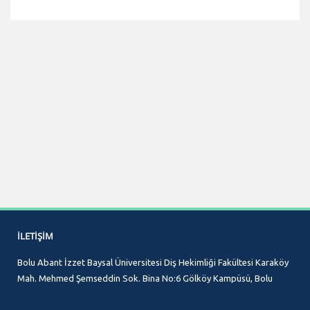
İLETIŞIM
Bolu Abant İzzet Baysal Üniversitesi Diş Hekimliği Fakültesi Karaköy
Mah. Mehmed Şemseddin Sok. Bina No:6 Gölköy Kampüsü, Bolu