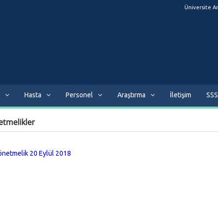
Üniversite A
Hasta
Personel
Araştırma
İletişim
SSS
etmelikler
Yönetmelik
20 Eylül 2018