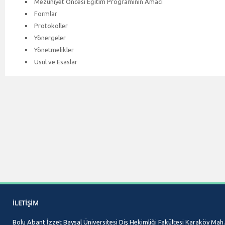
Mezuniyet Öncesi Eğitim Programının Amacı
Formlar
Protokoller
Yönergeler
Yönetmelikler
Usul ve Esaslar
İLETIŞIM
Bolu Abant İzzet Baysal Üniversitesi Diş Hekimliği Fakültesi Karaköy Mah.