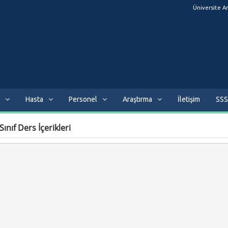
Üniversite A
Hasta
Personel
Araştırma
İletişim
SSS
ınıf Ders İçerikleri