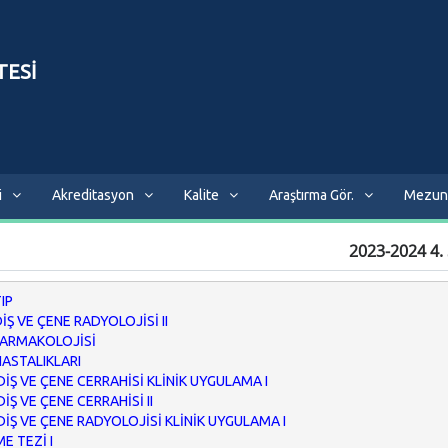
TESİ
i
Akreditasyon
Kalite
Araştırma Gör.
Mezun
2023-2024 4. S
IP
DİŞ VE ÇENE RADYOLOJİSİ II
FARMAKOLOJİSİ
HASTALIKLARI
 DİŞ VE ÇENE CERRAHİSİ KLİNİK UYGULAMA I
DİŞ VE ÇENE CERRAHİSİ II
 DİŞ VE ÇENE RADYOLOJİSİ KLİNİK UYGULAMA I
E TEZİ I