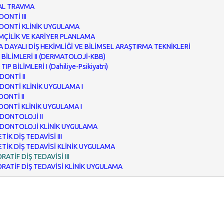
AL TRAVMA
ONTİ III
ONTİ KLİNİK UYGULAMA
İMÇİLİK VE KARİYER PLANLAMA
A DAYALI DİŞ HEKİMLİĞİ VE BİLİMSEL ARAŞTIRMA TEKNİKLERİ
K BİLİMLERİ II (DERMATOLOJİ-KBB)
 TIP BİLİMLERİ I (Dahiliye-Psikiyatri)
ONTİ II
ONTİ KLİNİK UYGULAMA I
ONTİ II
ONTİ KLİNİK UYGULAMA I
DONTOLOJİ II
DONTOLOJİ KLİNİK UYGULAMA
İK DİŞ TEDAVİSİ III
TİK DİŞ TEDAVİSİ KLİNİK UYGULAMA
ATİF DİŞ TEDAVİSİ III
RATİF DİŞ TEDAVİSİ KLİNİK UYGULAMA