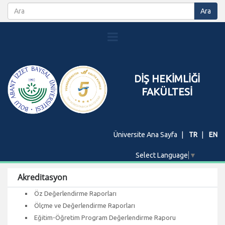
DİŞ HEKİMLİĞİ
FAKÜLTESİ
Üniversite Ana Sayfa
TR
EN
Select Language
▼
Akreditasyon
Öz Değerlendirme Raporları
Ölçme ve Değerlendirme Raporları
Eğitim-Öğretim Program Değerlendirme Raporu