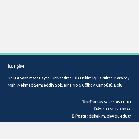
İLETIŞIM
Bolu Abant İzzet Baysal Üniversitesi Diş Hekimliği Fakültesi Karaköy
Mah. Mehmed Şemseddin Sok. Bina No:6 Gölköy Kampüsü, Bolu
Telefon :
0374 253 45 00-01
Faks :
0374 270 00 66
E-Posta :
dishekimligi@ibu.edu.tr