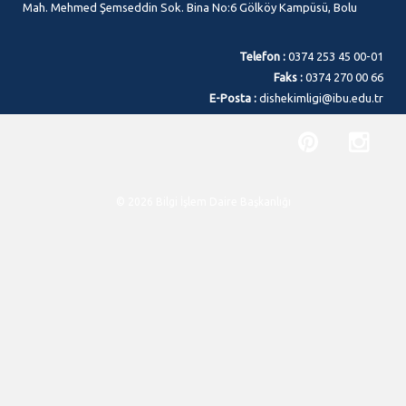
Mah. Mehmed Şemseddin Sok. Bina No:6 Gölköy Kampüsü, Bolu
Telefon :
0374 253 45 00-01
Faks :
0374 270 00 66
E-Posta :
dishekimligi@ibu.edu.tr
© 2026 Bilgi İşlem Daire Başkanlığı