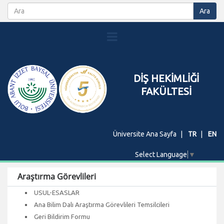
DİŞ HEKİMLİĞİ
FAKÜLTESİ
Üniversite Ana Sayfa
TR
EN
Select Language
▼
Araştırma Görevlileri
USUL-ESASLAR
Ana Bilim Dalı Araştırma Görevlileri Temsilcileri
Geri Bildirim Formu