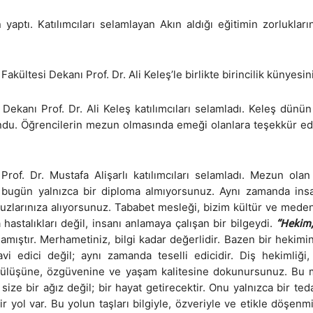
 yaptı. Katılımcıları selamlayan Akın aldığı eğitimin zorlukla
ltesi Dekanı Prof. Dr. Ali Keleş’le birlikte birincilik künyesini
Dekanı Prof. Dr. Ali Keleş katılımcıları selamladı. Keleş dünü
lundu. Öğrencilerin mezun olmasında emeği olanlara teşekkür e
rof. Dr. Mustafa Alişarlı katılımcıları selamladı. Mezun ola
r bugün yalnızca bir diploma almıyorsunuz. Aynı zamanda insa
zlarınıza alıyorsunuz. Tababet mesleği, bizim kültür ve meden
 hastalıkları değil, insanı anlamaya çalışan bir bilgeydi.
“Hekim,
amıştır. Merhametiniz, bilgi kadar değerlidir. Bazen bir hekimi
avi edici değil; aynı zamanda teselli edicidir. Diş hekimliği, 
, gülüşüne, özgüvenine ve yaşam kalitesine dokunursunuz. Bu m
ze bir ağız değil; bir hayat getirecektir. Onu yalnızca bir tedav
 yol var. Bu yolun taşları bilgiyle, özveriyle ve etikle döşenm