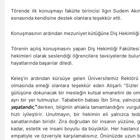
Törende ilk konuşmayı fakülte birincisi Ilgın Sudem Akın
esnasında kendisine destek olanlara teşekkür etti.
Konuşmasının ardından mezuniyet kütüğüne Diş Hekimliği Fakü
Törenin açılış konuşmasını yapan Diş Hekimliği Fakültesi 
hekimleri olarak seslendiği öğrencilere tavsiyelerde bu
hayatlarında başarılar diledi.
Keleş’in ardından kürsüye gelen Üniversitemiz Rektörü P
olmasında emeği olanlara teşekkür eden Alişarlı “Sizle
gülüşüne dokunacak bir mesleğin kutsal emanetini de omu
ayrı bir yer tutmuştur. Tababetin babası İbn Sina, yalnızca
derken, bilginin ahlakla tamamlandığını vurgul
yaşatandır,”
hızlı iyileştirir. Unutmayın, bir hekimin eli yalnızca ted
sanatlarından biridir. Zira doğrudan bir insanın yüzüne
kadar, estetik ve insani boyutu da büyüktür. Her hastanız si
empatiyle ve özveriyle karşılamalısınız. Önünüzde uzun bir