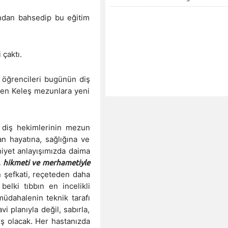
rından bahsedip bu eğitim
 çaktı.
n öğrencileri bugünün diş
den Keleş mezunlara yeni
n diş hekimlerinin mezun
n hayatına, sağlığına ve
iyet anlayışımızda daima
 hikmeti ve merhametiyle
n şefkati, reçeteden daha
belki tıbbın en incelikli
üdahalenin teknik tarafı
i planıyla değil, sabırla,
iş olacak. Her hastanızda